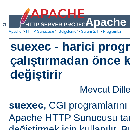
Apache 
Apache
>
HTTP Sunucusu
>
Belgeleme
>
Sürüm 2.4
>
Programlar
suexec - harici prog
çalıştırmadan önce k
değiştirir
Mevcut Dill
, CGI programlarını
suexec
Apache HTTP Sunucusu tara
değiştirmek için kullanılır.