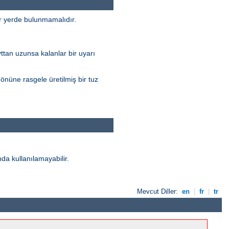
ir yerde bulunmamalıdır.
yttan uzunsa kalanlar bir uyarı
nüne rasgele üretilmiş bir tuz
da kullanılamayabilir.
Mevcut Diller:
en
|
fr
|
tr