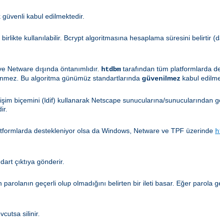
ok güvenli kabul edilmektedir.
 birlikte kullanılabilir. Bcrypt algoritmasına hesaplama süresini belirtir
 ve Netware dışında öntanımlıdır.
tarafından tüm platformlarda d
htdbm
enmez. Bu algoritma günümüz standartlarında
güvenilmez
kabul edilme
ğişim biçemini (ldif) kullanarak Netscape sunucularına/sunucularından gö
ir.
atformlarda destekleniyor olsa da Windows, Netware ve TPF üzerinde
h
ndart çıktıya gönderir.
en parolanın geçerli olup olmadığını belirten bir ileti basar. Eğer parola
cutsa silinir.