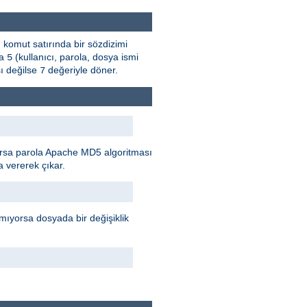
, komut satırında bir sözdizimi
sa
(kullanıcı, parola, dosya ismi
5
ı değilse
değeriyle döner.
7
rılırsa parola Apache MD5 algoritması
 vererek çıkar.
mıyorsa dosyada bir değişiklik