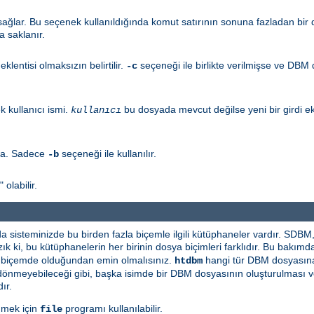
ğlar. Bu seçenek kullanıldığında komut satırının sonuna fazladan bir di
a saklanır.
eklentisi olmaksızın belirtilir.
seçeneği ile birlikte verilmişse ve DBM
-c
 kullanıcı ismi.
bu dosyada mevcut değilse yeni bir girdi ek
kullanıcı
la. Sadece
seçeneği ile kullanılır.
-b
olabilir.
 da sisteminizde bu birden fazla biçemle ilgili kütüphaneler vardır. 
ık ki, bu kütüphanelerin her birinin dosya biçimleri farklıdır. Bu bakım
ı biçemde olduğundan emin olmalısınız.
hangi tür DBM dosyasına 
htdbm
 şey dönmeyebileceği gibi, başka isimde bir DBM dosyasının oluşturulması
ır.
nmek için
programı kullanılabilir.
file