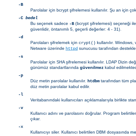
-B
Parolalar için bcrypt şifrelemesi kullanılır. Şu an için ç
-C
bedel
Bu seçenek sadece
(bcrypt şifrelemesi) seçeneği ile
-B
güvenlidir, öntanımlı 5, geçerli değerler: 4 - 31).
-d
Parolaları şifrelemek için
kullanılır. Windows,
crypt()
Netware üzerinde
sunucusu tarafından destekl
httpd
-s
Parolalar için SHA şifrelemesi kullanılır. LDAP Dizin de
günümüz standartlarında
güvenilmez
kabul edilmekted
-p
Düz metin parolalar kullanılır.
tarafından tüm pl
htdbm
düz metin parolalar kabul edilir.
-l
Veritabanındaki kullanıcıları açıklamalarıyla birlikte sta
-v
Kullanıcı adını ve parolasını doğrular. Program belirtil
çıkar.
-x
Kullanıcıyı siler. Kullanıcı belirtilen DBM dosyasında mev