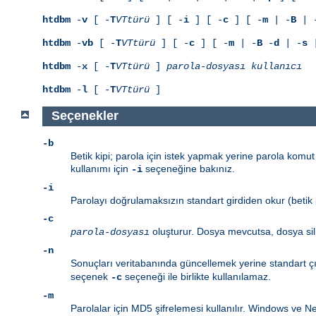
htdbm
-
v
[ -
T
VTtürü
] [ -
i
] [ -
c
] [ -
m
| -
B
| 
htdbm
-
vb
[ -
T
VTtürü
] [ -
c
] [ -
m
| -
B
-
d
| -
s
|
htdbm
-
x
[ -
T
VTtürü
]
parola-dosyası
kullanıcı
htdbm
-
l
[ -
T
VTtürü
]
Seçenekler
-b
Betik kipi; parola için istek yapmak yerine parola komut 
kullanımı için
seçeneğine bakınız.
-i
-i
Parolayı doğrulamaksızın standart girdiden okur (betik k
-c
oluşturur. Dosya mevcutsa, dosya sil
parola-dosyası
-n
Sonuçları veritabanında güncellemek yerine standart çı
seçenek
seçeneği ile birlikte kullanılamaz.
-c
-m
Parolalar için MD5 şifrelemesi kullanılır. Windows ve Ne