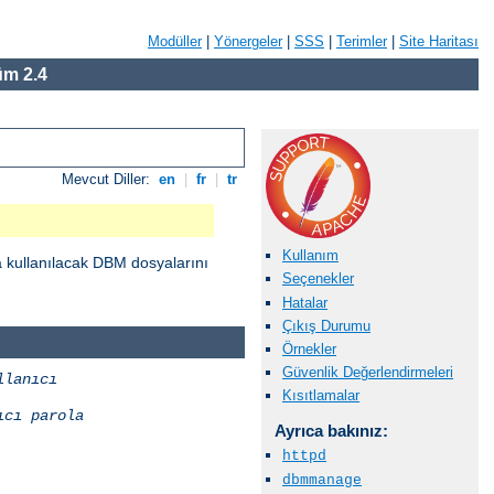
Modüller
|
Yönergeler
|
SSS
|
Terimler
|
Site Haritası
m 2.4
Mevcut Diller:
en
|
fr
|
tr
Kullanım
a kullanılacak DBM dosyalarını
Seçenekler
Hatalar
Çıkış Durumu
Örnekler
Güvenlik Değerlendirmeleri
llanıcı
Kısıtlamalar
ıcı
parola
Ayrıca bakınız:
httpd
dbmmanage