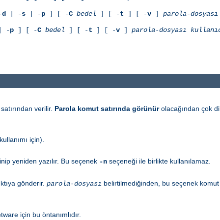
-
d
| -
s
| -
p
] [ -
C
bedel
] [ -
t
] [ -
v
]
parola-dosyası
 -
p
] [ -
C
bedel
] [ -
t
] [ -
v
]
parola-dosyası
kullanı
satırından verilir.
Parola komut satırında görünür
olacağından çok dik
ullanımı için).
inip yeniden yazılır. Bu seçenek
seçeneği ile birlikte kullanılamaz.
-n
ktıya gönderir.
belirtilmediğinden, bu seçenek komut sa
parola-dosyası
tware için bu öntanımlıdır.