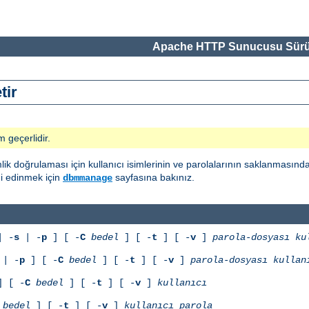
Apache HTTP Sunucusu Sürü
tir
m geçerlidir.
ik doğrulaması için kullanıcı isimlerinin ve parolalarının saklanmasınd
gi edinmek için
sayfasına bakınız.
dbmmanage
 -
s
| -
p
] [ -
C
bedel
] [ -
t
] [ -
v
]
parola-dosyası
ku
| -
p
] [ -
C
bedel
] [ -
t
] [ -
v
]
parola-dosyası
kullan
 [ -
C
bedel
] [ -
t
] [ -
v
]
kullanıcı
bedel
] [ -
t
] [ -
v
]
kullanıcı
parola