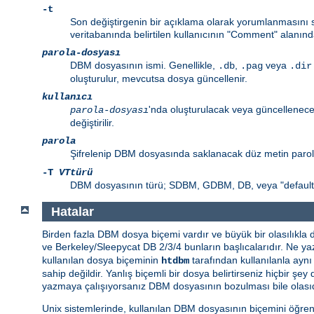
-t
Son değiştirgenin bir açıklama olarak yorumlanmasını sa
veritabanında belirtilen kullanıcının "Comment" alanınd
parola-dosyası
DBM dosyasının ismi. Genellikle,
,
veya
.db
.pag
.dir
oluşturulur, mevcutsa dosya güncellenir.
kullanıcı
'nda oluşturulacak veya güncellenecek
parola-dosyası
değiştirilir.
parola
Şifrelenip DBM dosyasında saklanacak düz metin paro
-T
VTtürü
DBM dosyasının türü; SDBM, GDBM, DB, veya "default" 
Hatalar
Birden fazla DBM dosya biçemi vardır ve büyük bir olasılıkla
ve Berkeley/Sleepycat DB 2/3/4 bunların başlıcalarıdır. Ne yaz
kullanılan dosya biçeminin
tarafından kullanılanla ayn
htdbm
sahip değildir. Yanlış biçemli bir dosya belirtirseniz hiçbir
yazmaya çalışıyorsanız DBM dosyasının bozulması bile olasıd
Unix sistemlerinde, kullanılan DBM dosyasının biçemini öğre