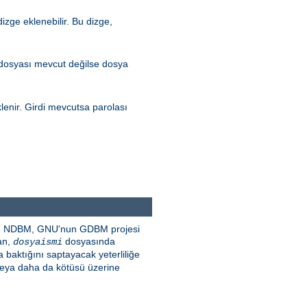
zge eklenebilir. Bu dizge,
 dosyası mevcut değilse dosya
lenir. Girdi mevcutsa parolası
SDBM, NDBM, GNU'nun GDBM projesi
dan,
dosyasında
dosyaismi
baktığını saptayacak yeterliliğe
 veya daha da kötüsü üzerine