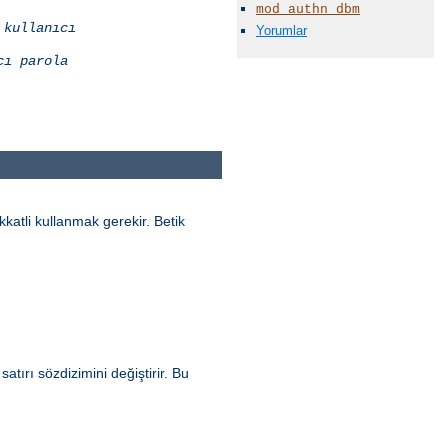
mod_authn_dbm
kullanıcı
Yorumlar
cı
parola
katli kullanmak gerekir. Betik
tırı sözdizimini değiştirir. Bu