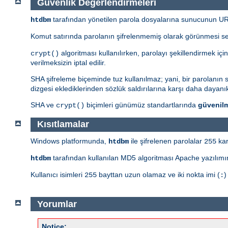
Güvenlik Değerlendirmeleri
tarafından yönetilen parola dosyalarına sunucunun URI 
htdbm
Komut satırında parolanın şifrelenmemiş olarak görünmesi s
algoritması kullanılırken, parolayı şekillendirmek içi
crypt()
verilmeksizin iptal edilir.
SHA şifreleme biçeminde tuz kullanılmaz; yani, bir parolanın sad
dizgesi eklediklerinden sözlük saldırılarına karşı daha dayanıkl
SHA ve
biçimleri günümüz standartlarında
güvenil
crypt()
Kısıtlamalar
Windows platformunda,
ile şifrelenen parolalar
kar
htdbm
255
tarafından kullanılan MD5 algoritması Apache yazılımın
htdbm
Kullanıcı isimleri
bayttan uzun olamaz ve iki nokta imi (
)
255
:
Yorumlar
Notice: