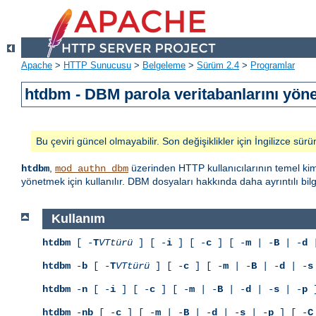
Apache
>
HTTP Sunucusu
>
Belgeleme
>
Sürüm 2.4
>
Programlar
htdbm - DBM parola veritabanlarını yöne
Bu çeviri güncel olmayabilir. Son değişiklikler için İngilizce sürü
,
üzerinden HTTP kullanıcılarının temel kiml
htdbm
mod_authn_dbm
yönetmek için kullanılır. DBM dosyaları hakkında daha ayrıntılı bil
Kullanım
htdbm
[ -
T
VTtürü
] [ -
i
] [ -
c
] [ -
m
| -
B
| -
d
|
htdbm
-
b
[ -
T
VTtürü
] [ -
c
] [ -
m
| -
B
| -
d
| -
s
htdbm
-
n
[ -
i
] [ -
c
] [ -
m
| -
B
| -
d
| -
s
| -
p
]
htdbm
-
nb
[ -
c
] [ -
m
| -
B
| -
d
| -
s
| -
p
] [ -
C