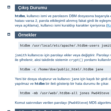
Çıkış Durumu
, kullanıcı ismi ve parolasını DBM dosyasına başarıyl
htdbm
hatası varsa
, parola etkileşimli alınmış fakat girdi ile eş
2
veya açıklama), kullanıcı ismi kuraldışı karakter içeriyorsa (
Kı
Örnekler
htdbm /usr/local/etc/apache/.htdbm-users jsmi
kullanıcısı için parolayı ekler veya değiştirir. Parolay
jsmith
ile şifrelenir, aksi takdirde sistemin
yordamı kullanılı
crypt()
htdbm -c /home/doe/public_html/.htdbm jane
Yeni bir dosya oluşturur ve kullanıcı
için kaydı bir gird
jane
yapılmaz ve
bir ileti gösterip bir hata durumu ile çıkar.
htdbm
htdbm -mb /usr/web/.htdbm-all jones Pwd4Steve
Komut satırından verilen parolayı (
) MD5 algoritma
Pwd4Steve