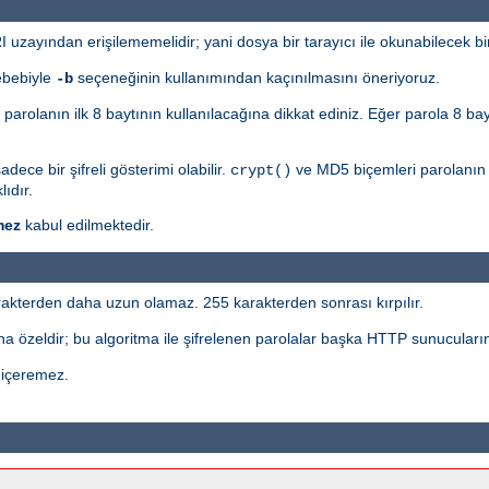
uzayından erişilememelidir; yani dosya bir tarayıcı ile okunabilecek b
ebebiyle
seçeneğinin kullanımından kaçınılmasını öneriyoruz.
-b
n parolanın ilk 8 baytının kullanılacağına dikkat ediniz. Eğer parola 8 ba
ece bir şifreli gösterimi olabilir.
ve MD5 biçemleri parolanın ö
crypt()
ıdır.
mez
kabul edilmektedir.
akterden daha uzun olamaz. 255 karakterden sonrası kırpılır.
a özeldir; bu algoritma ile şifrelenen parolalar başka HTTP sunucuların
 içeremez.