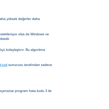
 (daha yüksek değerler daha
estekleniyor olsa da Windows ve
ktedir.
çü kolaylaştırır. Bu algoritma
sunucusu tarafından sadece
ttpd
 geçersizse program hata kodu 3 ile