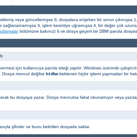
a eklemiş veya güncellemişse
, dosyalara erişirken bir sorun çıkmışsa
0
1
leşme sağlanamamışsa
, işlem kesintiye uğramışsa
, bir değer çok uzun
3
4
sıtlamalar
bölümüne bakınız)
ve dosya geçerli bir DBM parola dosyas
6
th
ı vermesi için kullanıcıya parola isteği yapılır. Windows üzerinde çalıştı
r. Dosya mevcut değilse
beklenen hiçbir işlemi yapmadan bir hata
htdbm
i olarak bu dosyaya yazar. Dosya mevcutsa fakat okunamıyor veya yazıla
sıyla şifreler ve bunu belirtilen dosyada saklar.