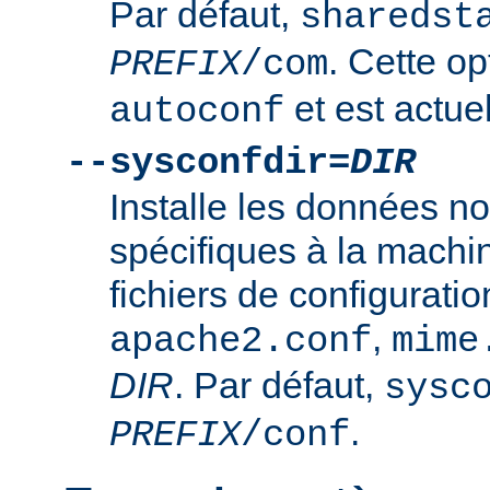
Par défaut,
sharedst
. Cette op
PREFIX
/com
et est actuel
autoconf
--sysconfdir=
DIR
Installe les données n
spécifiques à la mach
fichiers de configurati
,
apache2.conf
mime
DIR
. Par défaut,
sysc
.
PREFIX
/conf