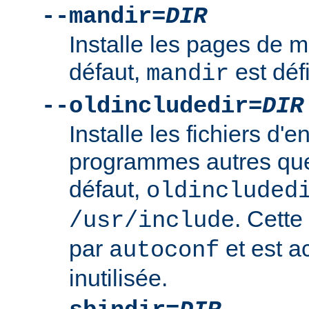
--mandir=
DIR
Installe les pages de
défaut,
est déf
mandir
--oldincludedir=
DIR
Installe les fichiers d'e
programmes autres qu
défaut,
oldincluded
. Cette
/usr/include
par
et est a
autoconf
inutilisée.