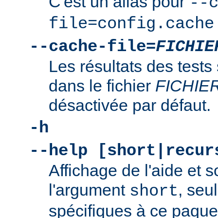
C'est un alias pour
--
file=config.cache
--cache-file=
FICHIE
Les résultats des tests
dans le fichier
FICHIE
désactivée par défaut.
-h
--help [short|recur
Affichage de l'aide et s
l'argument
, seu
short
spécifiques à ce paquet