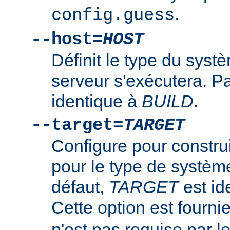
.
config.guess
--host=
HOST
Définit le type du syst
serveur s'exécutera. P
identique à
BUILD
.
--target=
TARGET
Configure pour constru
pour le type de systè
défaut,
TARGET
est id
Cette option est fourni
n'est pas requise par 