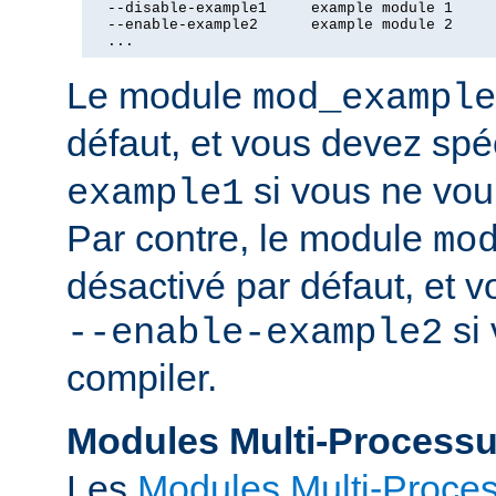
  --disable-example1     example module 1

  --enable-example2      example module 2

  ...
Le module
mod_example
défaut, et vous devez spé
si vous ne voul
example1
Par contre, le module
mo
désactivé par défaut, et v
si 
--enable-example2
compiler.
Modules Multi-Process
Les
Modules Multi-Proce