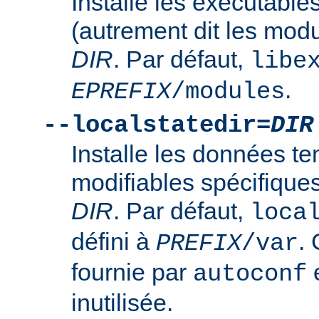
Installe les exécutabl
(autrement dit les mod
DIR
. Par défaut,
libe
.
EPREFIX
/modules
--localstatedir=
DIR
Installe les données t
modifiables spécifique
DIR
. Par défaut,
loca
défini à
. 
PREFIX
/var
fournie par
e
autoconf
inutilisée.