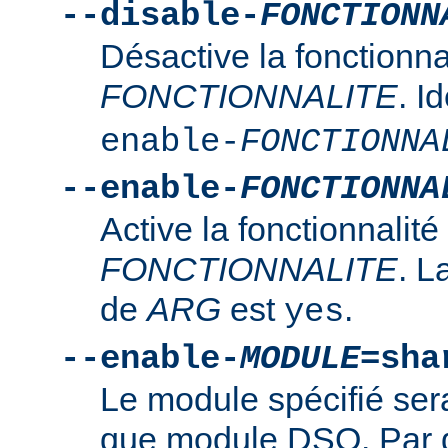
--disable-
FONCTIONN
Désactive la fonctionna
FONCTIONNALITE
. I
enable-
FONCTIONNA
--enable-
FONCTIONNA
Active la fonctionnalité
FONCTIONNALITE
. L
de
ARG
est
.
yes
--enable-
MODULE
=sha
Le module spécifié ser
que module DSO. Par d