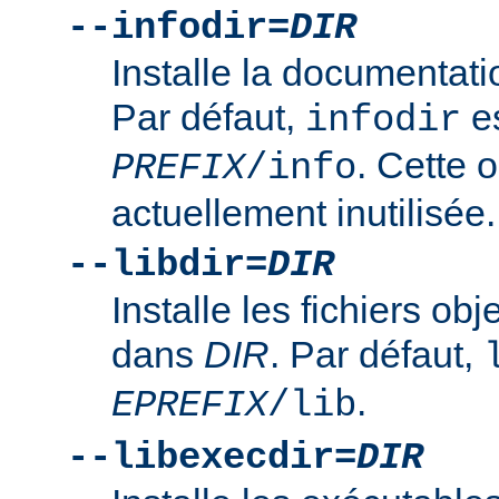
--infodir=
DIR
Installe la documentat
Par défaut,
es
infodir
. Cette o
PREFIX
/info
actuellement inutilisée.
--libdir=
DIR
Installe les fichiers ob
dans
DIR
. Par défaut,
.
EPREFIX
/lib
--libexecdir=
DIR