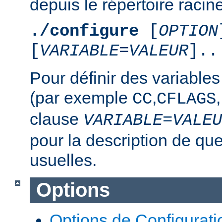
depuis le répertoire racine
./configure
[
OPTION
[
VARIABLE
=
VALEUR
]..
Pour définir des variable
(par exemple
,
,
CC
CFLAGS
clause
VARIABLE
=
VALEU
pour la description de qu
usuelles.
Options
Options de Configurati