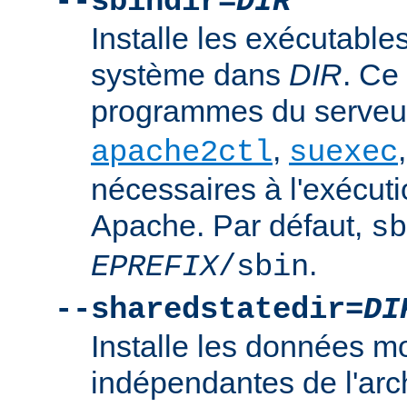
--sbindir=
DIR
Installe les exécutables
système dans
DIR
. Ce
programmes du serve
,
apache2ctl
suexec
nécessaires à l'exécut
Apache. Par défaut,
sb
.
EPREFIX
/sbin
--sharedstatedir=
DI
Installe les données mo
indépendantes de l'arc